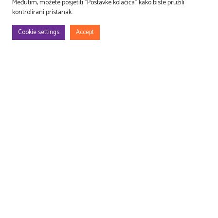
Međutim, možete posjetiti "Postavke kolačića" kako biste pružili
kontrolirani pristanak.
Cookie settings
Accept
We design, build and decorate TV and movie sets
and event venues, as well as lease and manage props!
Druga perspektiva
Get to know us
Our showroom
Sensitive social responsibility
Career