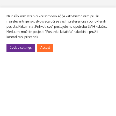
Na našoj web stranici koristimo kolačiće kako bismo vam pružili
najrelevantnije iskustvo sjećajući se vaših preferencija i ponovljenih
posjeta. Klikom na „Prihvati sve“ pristajete na upotrebu SVIH kolačića.
Međutim, možete posjetiti "Postavke kolačića" kako biste pružili
kontrolirani pristanak.
Cookie settings
Accept
We design, build and decorate TV and movie sets
and event venues, as well as lease and manage props!
Druga perspektiva