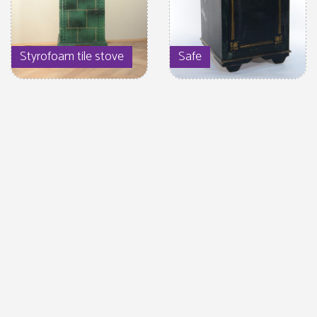
Styrofoam tile stove
Safe