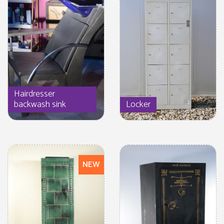
Hairdresser
backwash sink
Locker
NEW