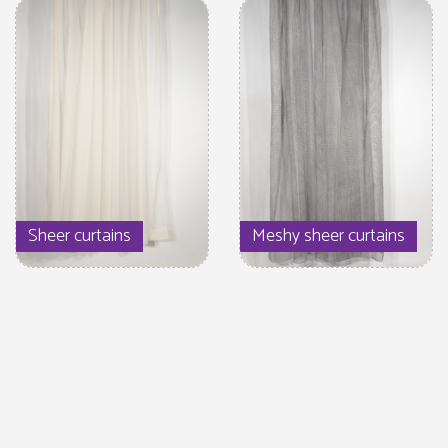
Sheer curtains
Meshy sheer curtains