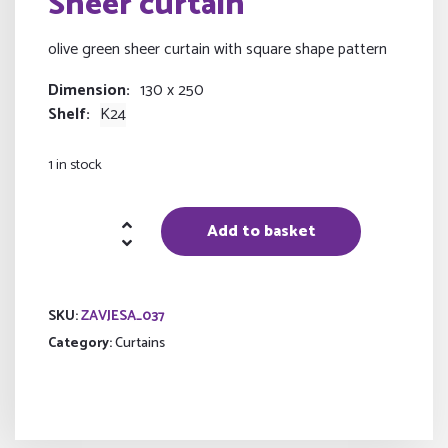
Sheer curtain
olive green sheer curtain with square shape pattern
Dimension
130 x 250
Shelf
K24
1 in stock
Sheer
Add to basket
curtain
quantity
SKU:
ZAVJESA_037
Category:
Curtains