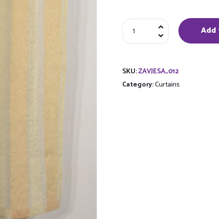
Sheer
Add 
curtains
quantity
SKU:
ZAVJESA_012
Category:
Curtains