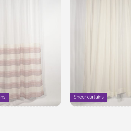
ins
Sheer curtains