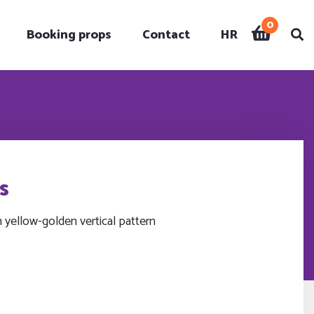
0
Booking props
Contact
HR
ty
s
h yellow-golden vertical pattern