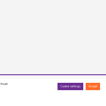
ihvati
Cookie settings
Accept
Info
DRUGA PERSPEKTIVA d.o.o.
VAT ID: 04489400821