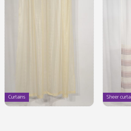
Curtains
Sheer curta