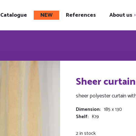
Catalogue
NEW
References
About us
Get to know us
Our showroom
Career
Social responsibili
Sheer curtain
sheer polyester curtain wit
Dimension
185 x 130
Shelf
K19
2 in stock