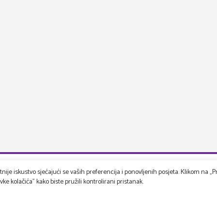
ije iskustvo sjećajući se vaših preferencija i ponovljenih posjeta. Klikom na „Pr
e kolačića" kako biste pružili kontrolirani pristanak.
rspektiva
User support
s
Booking props