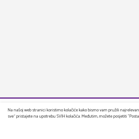
Na našoj web stranici koristimo kolačiće kako bismo vam pružili najrelevantn
sve“ pristajete na upotrebu SVIH kolačića. Međutim, možete posjetiti "Postavk
Druga pe
Get to know u