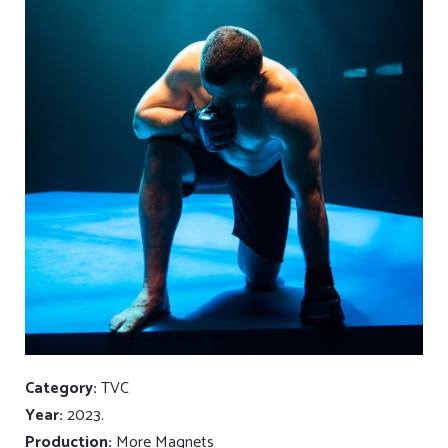
Category:
TVC
Year:
2023.
Production:
More Magnets