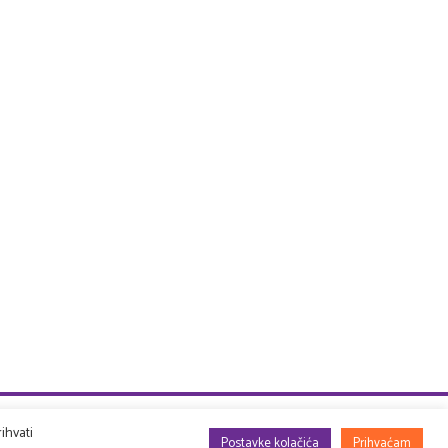
ihvati
Postavke kolačića
Prihvaćam