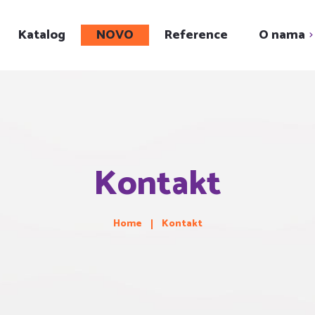
Katalog
NOVO
Reference
O nama
Upoznajte nas
Showroom
Karijera
Kontakt
Društveni projekt
Home
Kontakt