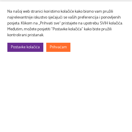
Na našoj web stranici koristimo kolačiće kako bismo vam pružili
najrelevantnije iskustvo sjećajući se vaših preferencija i ponovljenih
posjeta. Klikom na „Prihvati sve“ pristajete na upotrebu SVIH kolačića.
Međutim, možete posjetiti "Postavke kolačića" kako biste pružili
kontrolirani pristanak.
Postavke kolačića
Prihvaćam
Gradimo, uređujemo, rješavamo rekvizitu, osmišljavamo – filmske i TV
setove, prostore za evente (korporativne, sportske, art…), kongrese,
sajmove, promocije, proslave…
Druga perspektiva