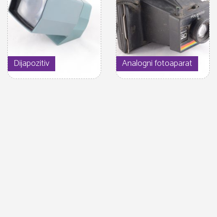
Dijapozitiv
Analogni fotoaparat