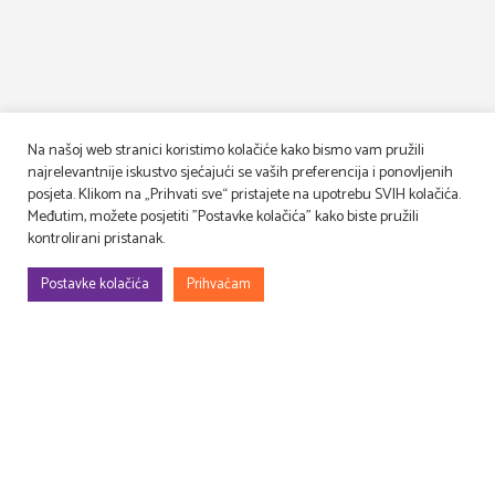
Na našoj web stranici koristimo kolačiće kako bismo vam pružili
najrelevantnije iskustvo sjećajući se vaših preferencija i ponovljenih
posjeta. Klikom na „Prihvati sve“ pristajete na upotrebu SVIH kolačića.
Međutim, možete posjetiti "Postavke kolačića" kako biste pružili
kontrolirani pristanak.
Postavke kolačića
Prihvaćam
Gradimo, uređujemo, rješavamo rekvizitu, osmišljavamo – filmske i TV
setove, prostore za evente (korporativne, sportske, art…), kongrese,
sajmove, promocije, proslave…