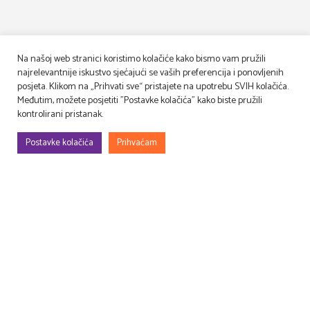
Na našoj web stranici koristimo kolačiće kako bismo vam pružili
najrelevantnije iskustvo sjećajući se vaših preferencija i ponovljenih
posjeta. Klikom na „Prihvati sve“ pristajete na upotrebu SVIH kolačića.
Međutim, možete posjetiti "Postavke kolačića" kako biste pružili
kontrolirani pristanak.
Postavke kolačića
Prihvaćam
Gradimo, uređujemo, rješavamo rekvizitu, osmišljavamo – filmske i TV
setove, prostore za evente (korporativne, sportske, art…), kongrese,
sajmove, promocije, proslave…