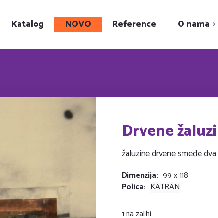
Katalog
NOVO
Reference
O nama
Upoznajte nas
Showroom
Karijera
Društveni projekt
Drvene žaluz
žaluzine drvene smeđe dva k
Dimenzija
99 x 118
Polica
KATRAN
1 na zalihi