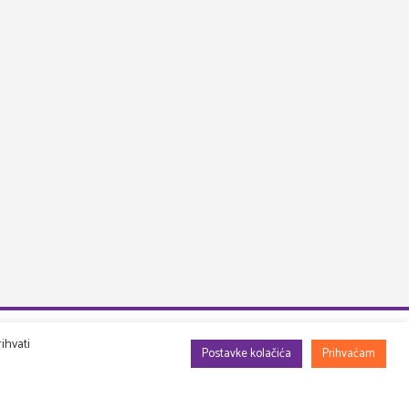
ihvati
Postavke kolačića
Prihvaćam
Info
DRUGA PERSPEKTIVA d.o.o.