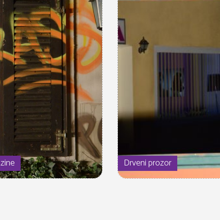
zine
Drveni prozor