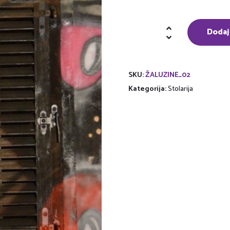
Drvene
Dodaj
žaluzine
količina
SKU:
ŽALUZINE_02
Kategorija:
Stolarija