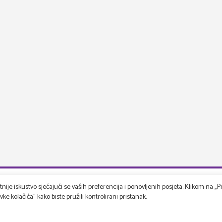
ije iskustvo sjećajući se vaših preferencija i ponovljenih posjeta. Klikom na „Pr
e kolačića" kako biste pružili kontrolirani pristanak.
rspektiva
Korisnička podrška