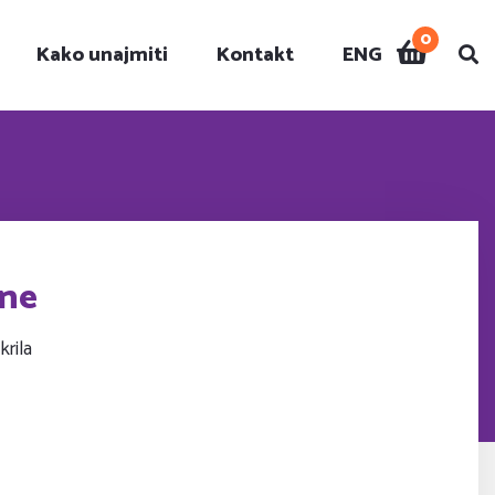
0
Kako unajmiti
Kontakt
ENG
i
ine
rila