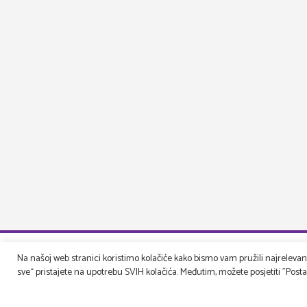
Na našoj web stranici koristimo kolačiće kako bismo vam pružili najrelevantn
sve“ pristajete na upotrebu SVIH kolačića. Međutim, možete posjetiti "Postavk
Druga pe