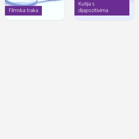
Kutija s
Filmska traka
dijapozitivima