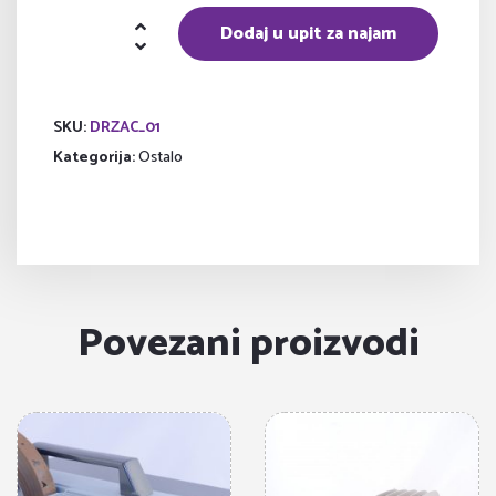
Držač
Dodaj u upit za najam
za
mobitel
količina
SKU:
DRZAC_01
Kategorija:
Ostalo
Povezani proizvodi