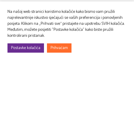
Na našoj web stranici koristimo kolačiće kako bismo vam pružili
najrelevantnije iskustvo sjećajući se vaših preferencija i ponovljenih
posjeta. Klikom na „Prihvati sve“ pristajete na upotrebu SVIH kolačića.
Međutim, možete posjetiti "Postavke kolačića" kako biste pružili
kontrolirani pristanak.
Postavke kolačića
Prihvaćam
Gradimo, uređujemo, rješavamo rekvizitu, osmišljavamo – filmske i TV
setove, prostore za evente (korporativne, sportske, art…), kongrese,
sajmove, promocije, proslave…
Druga perspektiva