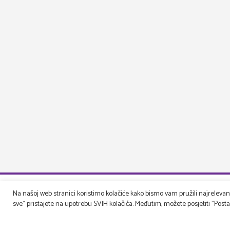
Na našoj web stranici koristimo kolačiće kako bismo vam pružili najrelevantn
sve“ pristajete na upotrebu SVIH kolačića. Međutim, možete posjetiti "Postavk
Druga pe