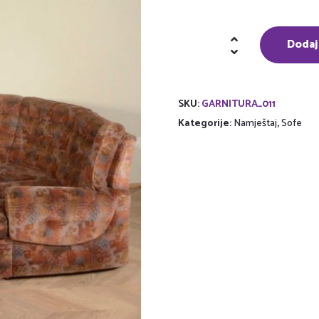
Kutna
Dodaj
garnitura
količina
SKU:
GARNITURA_011
Kategorije:
Namještaj
,
Sofe