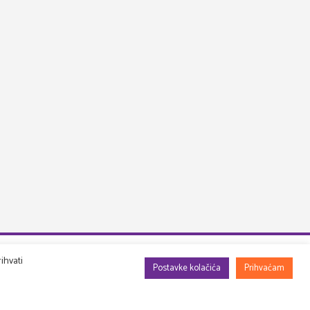
ihvati
Postavke kolačića
Prihvaćam
Info
DRUGA PERSPEKTIVA d.o.o.