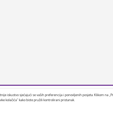
ije iskustvo sjećajući se vaših preferencija i ponovljenih posjeta. Klikom na „Pr
e kolačića" kako biste pružili kontrolirani pristanak.
rspektiva
Korisnička podrška