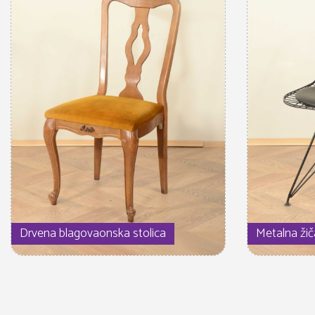
Drvena blagovaonska stolica
Metalna žič