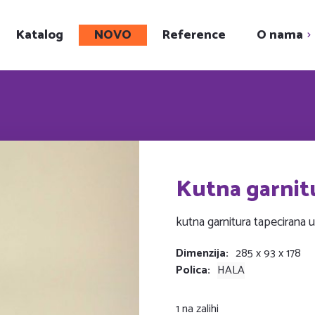
Katalog
NOVO
Reference
O nama
Upoznajte nas
Showroom
Karijera
Društveni projekt
Kutna garnit
kutna garnitura tapecirana u
Dimenzija
285 x 93 x 178
Polica
HALA
1 na zalihi