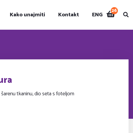
26
Kako unajmiti
Kontakt
ENG
i
ura
 šarenu tkaninu, dio seta s foteljom