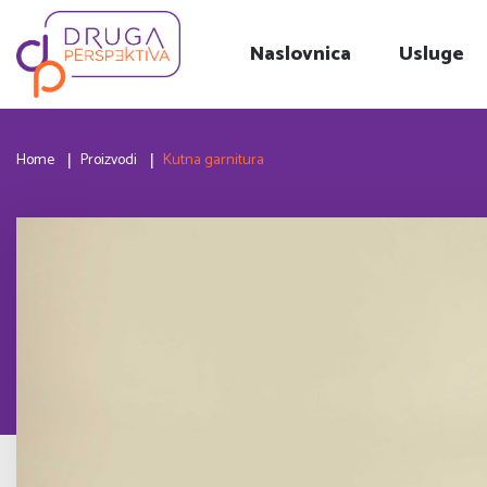
Naslovnica
Usluge
Home
Proizvodi
Kutna garnitura