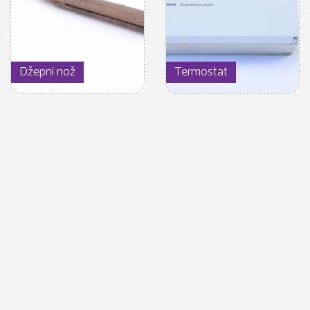
Džepni nož
Termostat