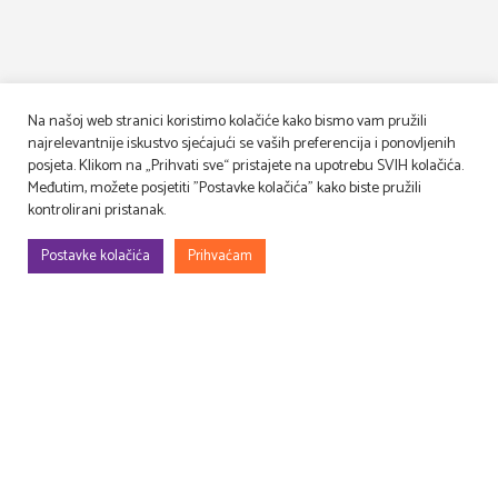
Na našoj web stranici koristimo kolačiće kako bismo vam pružili
najrelevantnije iskustvo sjećajući se vaših preferencija i ponovljenih
posjeta. Klikom na „Prihvati sve“ pristajete na upotrebu SVIH kolačića.
Međutim, možete posjetiti "Postavke kolačića" kako biste pružili
kontrolirani pristanak.
Postavke kolačića
Prihvaćam
Gradimo, uređujemo, rješavamo rekvizitu, osmišljavamo – filmske i TV
setove, prostore za evente (korporativne, sportske, art…), kongrese,
sajmove, promocije, proslave…