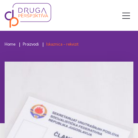
Home
Proizvodi
Iskaznica – rekvizit