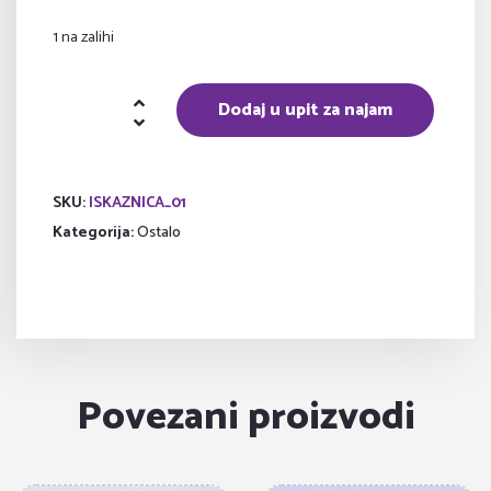
1 na zalihi
Iskaznica
Dodaj u upit za najam
-
rekvizit
količina
SKU:
ISKAZNICA_01
Kategorija:
Ostalo
Povezani proizvodi