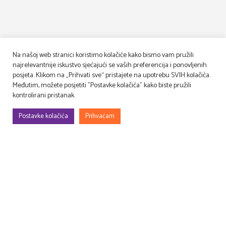
Na našoj web stranici koristimo kolačiće kako bismo vam pružili
najrelevantnije iskustvo sjećajući se vaših preferencija i ponovljenih
posjeta. Klikom na „Prihvati sve“ pristajete na upotrebu SVIH kolačića.
Međutim, možete posjetiti "Postavke kolačića" kako biste pružili
kontrolirani pristanak.
Postavke kolačića
Prihvaćam
Gradimo, uređujemo, rješavamo rekvizitu, osmišljavamo – filmske i TV
setove, prostore za evente (korporativne, sportske, art…), kongrese,
sajmove, promocije, proslave…