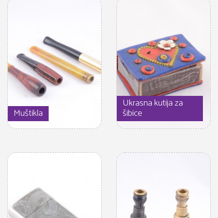
Ukrasna kutija za
Muštikla
šibice