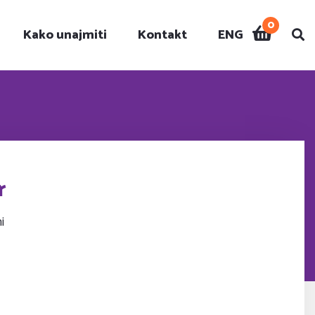
0
Kako unajmiti
Kontakt
ENG
i
r
i