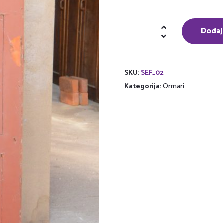
Metalni
Dodaj
ormar
količina
SKU:
SEF_02
Kategorija:
Ormari