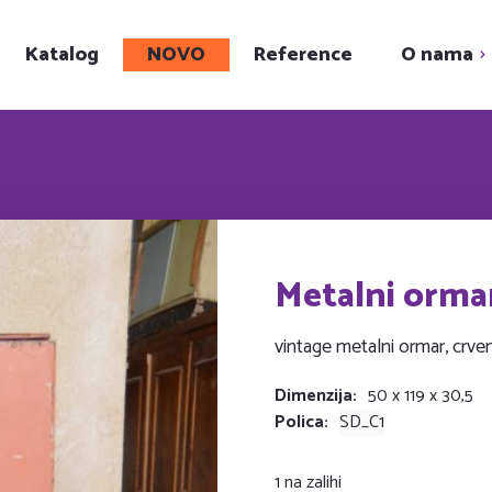
Katalog
NOVO
Reference
O nama
Upoznajte nas
Showroom
Karijera
Društveni projekt
Metalni orma
vintage metalni ormar, crven
Dimenzija
50 x 119 x 30,5
Polica
SD_C1
1 na zalihi