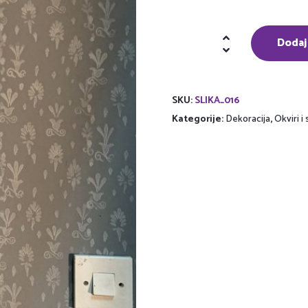
Mozaik
Dodaj
u
okviru
količina
SKU:
SLIKA_016
Kategorije:
Dekoracija
,
Okviri i 