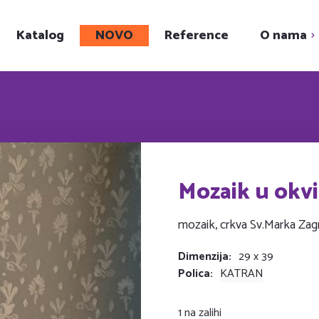
Katalog
NOVO
Reference
O nama
Upoznajte nas
Showroom
Karijera
Društveni projekt
Mozaik u okv
mozaik, crkva Sv.Marka Zag
Dimenzija
29 x 39
Polica
KATRAN
1 na zalihi