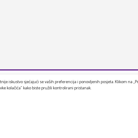
ije iskustvo sjećajući se vaših preferencija i ponovljenih posjeta. Klikom na „Pr
e kolačića" kako biste pružili kontrolirani pristanak.
rspektiva
Korisnička podrška
s
Kako unajmiti
Uvjeti korištenja
ekti
Zaštita privatnosti
Dostava rekvizita