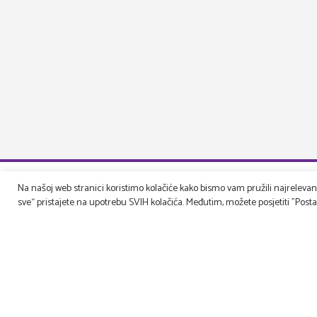
Na našoj web stranici koristimo kolačiće kako bismo vam pružili najrelevantn
sve“ pristajete na upotrebu SVIH kolačića. Međutim, možete posjetiti "Postavk
Druga pe
Upoznajte na
Showroom
Gradimo, uređujemo, rješavamo rekvizitu,
Društveni proj
osmišljavamo – filmske i TV setove, prostore za
Karijera
evente (korporativne, sportske, art…), kongrese,