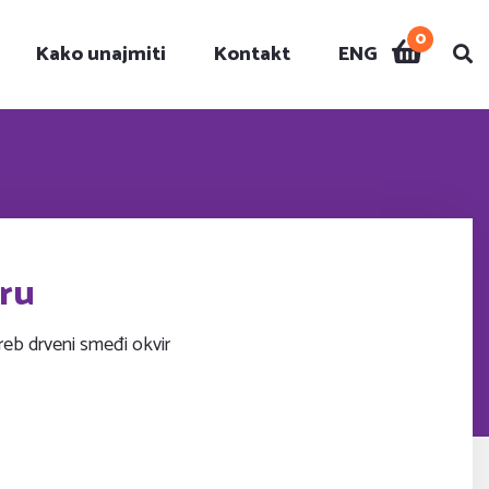
0
Kako unajmiti
Kontakt
ENG
i
iru
reb drveni smeđi okvir