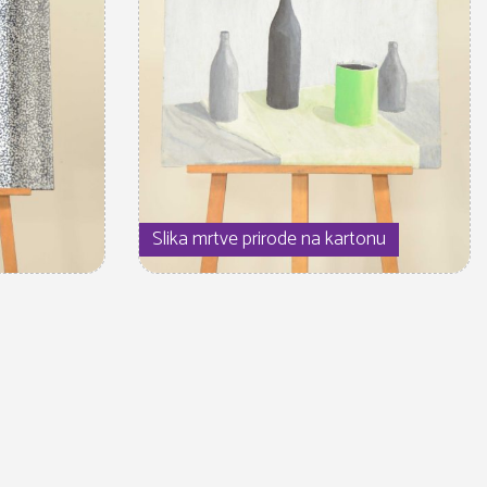
Slika mrtve prirode na kartonu