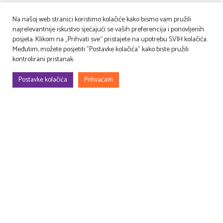
Na našoj web stranici koristimo kolačiće kako bismo vam pružili
najrelevantnije iskustvo sjećajući se vaših preferencija i ponovljenih
posjeta. Klikom na „Prihvati sve“ pristajete na upotrebu SVIH kolačića.
Međutim, možete posjetiti "Postavke kolačića" kako biste pružili
kontrolirani pristanak.
Postavke kolačića
Prihvaćam
Gradimo, uređujemo, rješavamo rekvizitu, osmišljavamo – filmske i TV
setove, prostore za evente (korporativne, sportske, art…), kongrese,
sajmove, promocije, proslave…
Druga perspektiva