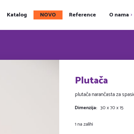
Katalog
NOVO
Reference
O nama
Upoznajte nas
Showroom
Karijera
Društveni projekt
Plutača
plutača narančasta za spas
Dimenzija
30 x 70 x 15
1 na zalihi