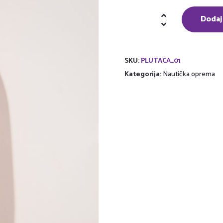
Plutača
Dodaj
količina
SKU:
PLUTACA_01
Kategorija:
Nautička oprema