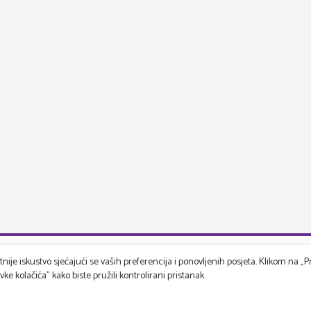
ije iskustvo sjećajući se vaših preferencija i ponovljenih posjeta. Klikom na „Pr
e kolačića" kako biste pružili kontrolirani pristanak.
rspektiva
Korisnička podrška