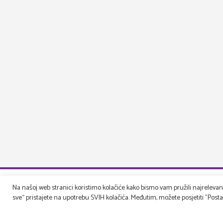
Na našoj web stranici koristimo kolačiće kako bismo vam pružili najrelevantn
sve“ pristajete na upotrebu SVIH kolačića. Međutim, možete posjetiti "Postavk
Druga pe