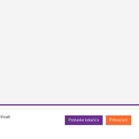
ihvati
Postavke kolačića
Prihvaćam
Info
DRUGA PERSPEKTIVA d.o.o.