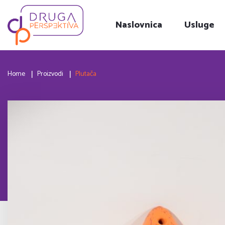
Naslovnica
Usluge
Home
Proizvodi
Plutača