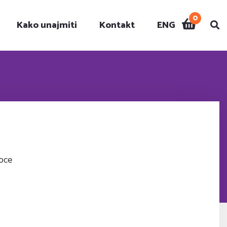
0
Kako unajmiti
Kontakt
ENG
i
ioce