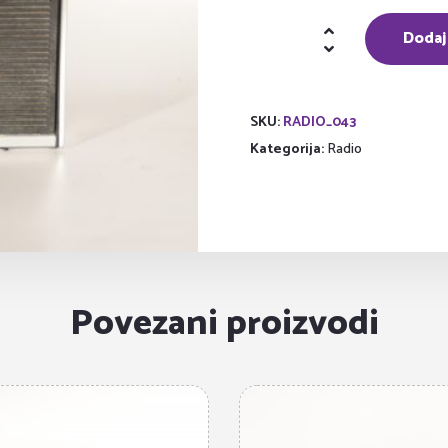
Prijenosni
Dodaj
radio
kazetofon
količina
SKU:
RADIO_043
Kategorija:
Radio
Povezani proizvodi