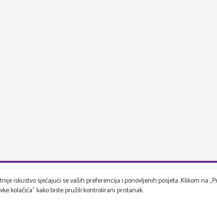
ije iskustvo sjećajući se vaših preferencija i ponovljenih posjeta. Klikom na „Pr
e kolačića" kako biste pružili kontrolirani pristanak.
rspektiva
Korisnička podrška
s
Kako unajmiti