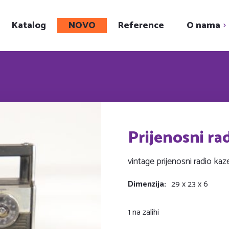
Katalog
NOVO
Reference
O nama
Upoznajte nas
Showroom
Karijera
Društveni projekt
Prijenosni ra
vintage prijenosni radio k
Dimenzija
29 x 23 x 6
1 na zalihi