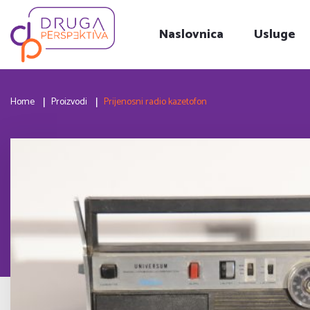
Naslovnica
Usluge
Home
Proizvodi
Prijenosni radio kazetofon