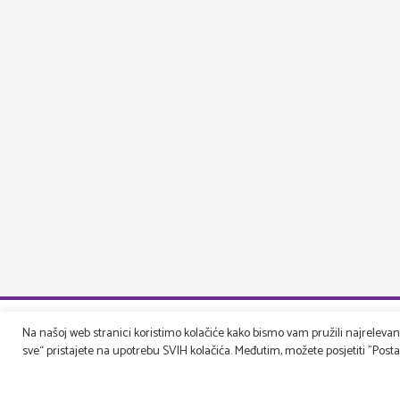
Na našoj web stranici koristimo kolačiće kako bismo vam pružili najrelevantn
sve“ pristajete na upotrebu SVIH kolačića. Međutim, možete posjetiti "Postavk
Druga pe
Upoznajte na