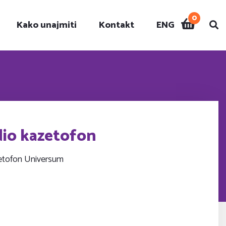
0
Kako unajmiti
Kontakt
ENG
i
dio kazetofon
azetofon Universum