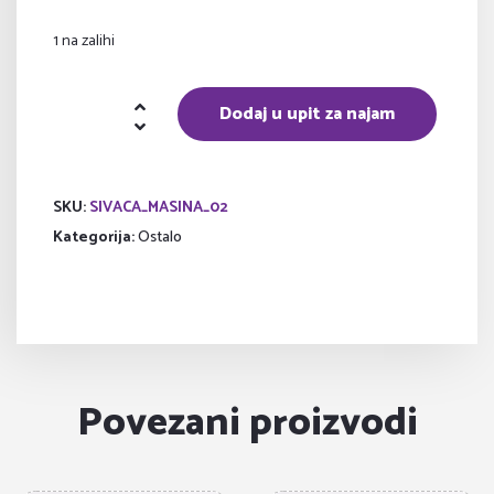
1 na zalihi
Šivaća
Dodaj u upit za najam
mašina
količina
SKU:
SIVACA_MASINA_02
Kategorija:
Ostalo
Povezani proizvodi