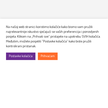
Na našoj web stranici koristimo kolačiće kako bismo vam pružili
najrelevantnije iskustvo sjećajući se vaših preferencija i ponovljenih
posjeta. Klikom na „Prihvati sve“ pristajete na upotrebu SVIH kolačića.
Međutim, možete posjetiti "Postavke kolačića" kako biste pružili
kontrolirani pristanak.
Postavke kolačića
Prihvaćam
Gradimo, uređujemo, rješavamo rekvizitu, osmišljavamo – filmske i TV
setove, prostore za evente (korporativne, sportske, art…), kongrese,
sajmove, promocije, proslave…