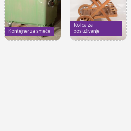
Kolica za
Kontejner za smeće
posluživanje