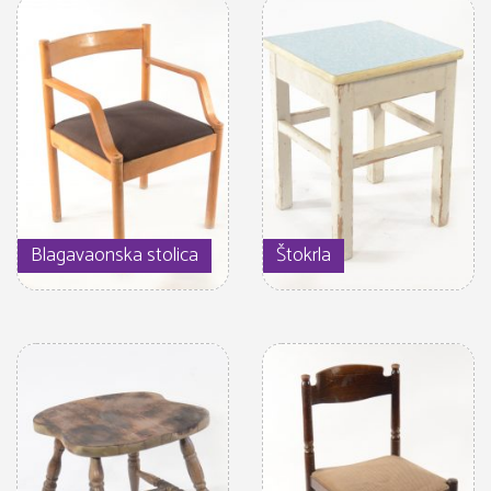
Blagavaonska stolica
Štokrla