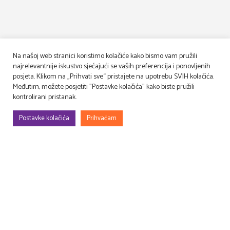
Na našoj web stranici koristimo kolačiće kako bismo vam pružili
najrelevantnije iskustvo sjećajući se vaših preferencija i ponovljenih
posjeta. Klikom na „Prihvati sve“ pristajete na upotrebu SVIH kolačića.
Međutim, možete posjetiti "Postavke kolačića" kako biste pružili
kontrolirani pristanak.
Postavke kolačića
Prihvaćam
Gradimo, uređujemo, rješavamo rekvizitu, osmišljavamo – filmske i TV
setove, prostore za evente (korporativne, sportske, art…), kongrese,
sajmove, promocije, proslave…