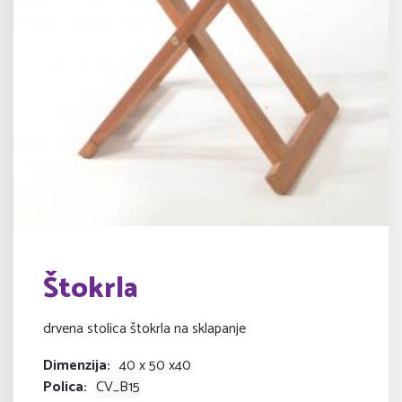
Štokrla
drvena stolica štokrla na sklapanje
Dimenzija
40 x 50 x40
Polica
CV_B15