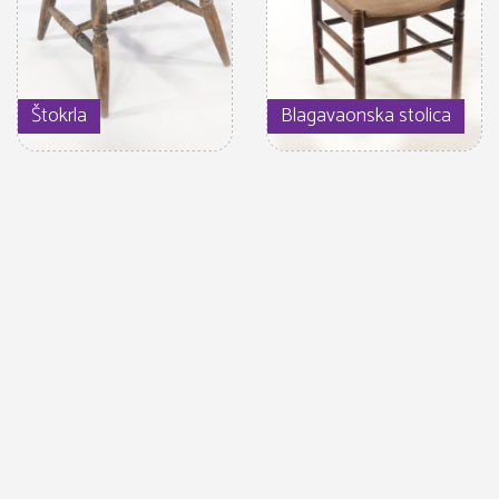
Štokrla
Blagavaonska stolica