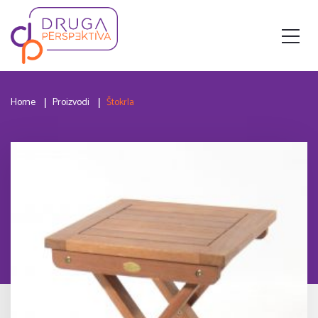
Home
Proizvodi
Štokrla