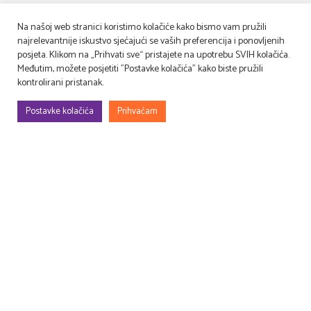
Na našoj web stranici koristimo kolačiće kako bismo vam pružili
najrelevantnije iskustvo sjećajući se vaših preferencija i ponovljenih
posjeta. Klikom na „Prihvati sve“ pristajete na upotrebu SVIH kolačića.
Međutim, možete posjetiti "Postavke kolačića" kako biste pružili
kontrolirani pristanak.
Postavke kolačića
Prihvaćam
Gradimo, uređujemo, rješavamo rekvizitu, osmišljavamo – filmske i TV
setove, prostore za evente (korporativne, sportske, art…), kongrese,
sajmove, promocije, proslave…
Druga perspektiva