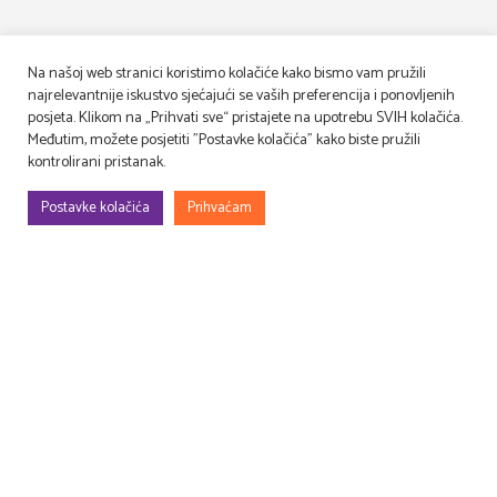
Na našoj web stranici koristimo kolačiće kako bismo vam pružili
najrelevantnije iskustvo sjećajući se vaših preferencija i ponovljenih
posjeta. Klikom na „Prihvati sve“ pristajete na upotrebu SVIH kolačića.
Međutim, možete posjetiti "Postavke kolačića" kako biste pružili
kontrolirani pristanak.
Postavke kolačića
Prihvaćam
Gradimo, uređujemo, rješavamo rekvizitu, osmišljavamo – filmske i TV
setove, prostore za evente (korporativne, sportske, art…), kongrese,
sajmove, promocije, proslave…
Druga perspektiva